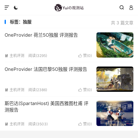




标签：独服
共 3 篇文章
OneProvider 荷兰5O独服 评测报告
主机评测
阅读(3295)
赞(
0
)


OneProvider 法国巴黎5O独服 评测报告
主机评测
阅读(2386)
赞(
0
)


斯巴达(SpartanHost) 美国西雅图杜甫 评
测报告
主机评测
阅读(3503)
赞(
0
)

