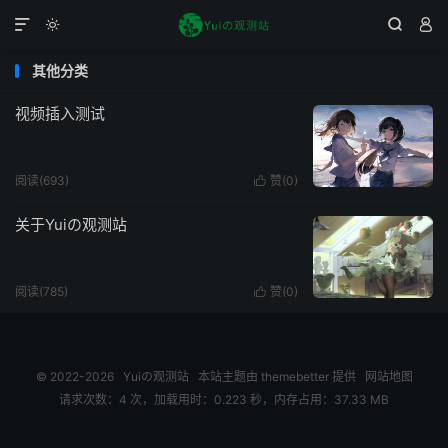




其他分类
视频插入测试
阅读(693)
赞(
0
)

关于Yuiの观测站
阅读(785)
赞(
0
)

© 2022-2026
Yuiの观测站
本站主题由
themebetter
提供
网站地图
请求次数：4 次，加载用时：0.223 秒，内存占用：37.33 MB