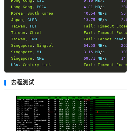
Hong
Kong
,
 CSL                 
0.16
 MB
/
s       
19.5
Hong
Kong
,
 PCCW                
4.81
 MB
/
s       
290.
Korea
,
South
Korea
40.54
 MB
/
s      
56.5
Japan
,
 GLBB                    
13.75
 MB
/
s      
2.69
Taiwan
,
 FET                    
Fail
:
Timeout
Exceed
Taiwan
,
Chief
Fail
:
Timeout
Exceed
Taiwan
,
 TWM                    
Fail
:
Cannot
 read
:
R
Singapore
,
Singtel
64.58
 MB
/
s      
261.
Singapore
,
 M1                  
3.15
 MB
/
s       
199.
Singapore
,
 NME                 
69.71
 MB
/
s      
14.4
 USA
,
Century
Link
Fail
:
Timeout
Exceed
去程测试