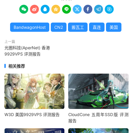
Pluto
 TV
:
Yes
Acorn
 TV
:
Yes









 SHOWTIME
:
Yes
 encoreTVB
:
Yes
Funimation
:
Yes
BandwagonHost
CN2
搬瓦工
直连
美国
(
Region
:
 US
)
Discovery
+:
Yes
上一篇
Paramount
+:
Yes
光圈科技(AperNet) 香港
Peacock
 TV
:
Yes
9929VPS 评测报告
Popcornflix
:
Yes
Crunchyroll
:
Yes
相关推荐
Directv
Stream
:
Yes
 KBS 
American
:
Yes
 KOCOWA
:
Yes
Maths
Spot
:
No
(
Proxy
/
VPN 
Detected
)
---
CA
---
 CBC 
Gem
:
No
W3D 美国9929VPS 评测报告
CloudCone 五周年SSD版 评测
Crave
:
Yes
报告
=======================================
当前主机不支持
IPv6
,跳过...