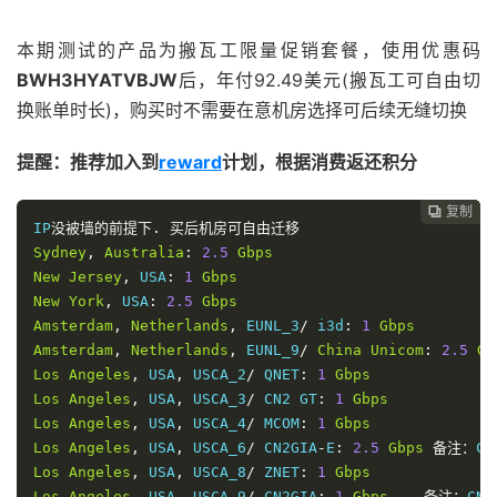
本期测试的产品为搬瓦工限量促销套餐，使用优惠码
BWH3HYATVBJW
后，年付92.49美元(搬瓦工可自由切
换账单时长)，购买时不需要在意机房选择可后续无缝切换
提醒：推荐加入到
reward
计划，根据消费返还积分
复制
复制
复制
复制
复制
复制
复制
复制
复制
复制
复制
复制
复制
复制
复制















IP
没被墙的前提下.
买后机房可自由迁移
Sydney
,
Australia
:
2.5
Gbps
New
Jersey
,
 USA
:
1
Gbps
New
York
,
 USA
:
2.5
Gbps
Amsterdam
,
Netherlands
,
 EUNL_3
/
 i3d
:
1
Gbps
Amsterdam
,
Netherlands
,
 EUNL_9
/
China
Unicom
:
2.5
Gb
Los
Angeles
,
 USA
,
 USCA_2
/
 QNET
:
1
Gbps
Los
Angeles
,
 USA
,
 USCA_3
/
 CN2 GT
:
1
Gbps
Los
Angeles
,
 USA
,
 USCA_4
/
 MCOM
:
1
Gbps
Los
Angeles
,
 USA
,
 USCA_6
/
 CN2GIA
-
E
:
2.5
Gbps
备注：
CN
Los
Angeles
,
 USA
,
 USCA_8
/
 ZNET
:
1
Gbps
Los
Angeles
,
 USA
,
 USCA_9
/
 CN2GIA
:
1
Gbps
备注：
CN2