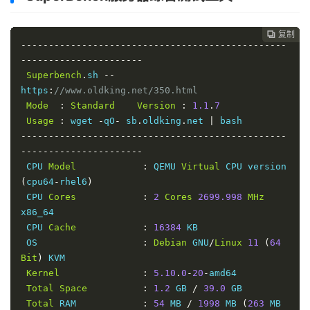
 I
/
O 
Speed
(
average
)
:
710.7
 MB
/
Uztelecom
|
Tashkent
,
 UZ 
(
10G
)
|
------------------------------------------------
672
Mbits
/
sec   
|
506
Mbits
/
sec   
|
261
复制
复制
复制
复制




----------------------
Clouvider
|
 NYC
,
 NY
,
 US 
(
10G
)
|
------------------------------------------------
Node
Name
Upload
Speed
Download
3.10
Gbits
/
sec  
|
2.96
Gbits
/
sec  
|
56.1
----------------------
Speed
Latency
Clouvider
|
Dallas
,
 TX
,
 US 
(
10G
)
|
Superbench
.
sh 
--
Speedtest
.
net    
6448.01
Mbps
5281.34
Mbps
3.31
Gbits
/
sec  
|
961
Mbits
/
sec   
|
26.8
https
:
//www.oldking.net/350.html
0.37
 ms     

Clouvider
|
Los
Angeles
,
 CA
,
 US 
(
10G
)
|
Mode
:
Standard
Version
:
1.1
.
7
Los
Angeles
,
 US  
6750.54
Mbps
4364.53
Mbps
3.85
Gbits
/
sec  
|
5.23
Gbits
/
sec  
|
0.360
 ms       

Usage
:
 wget 
-
qO
-
 sb
.
oldking
.
net 
|
0.89
 ms     

------------------------------------------------
Dallas
,
 US       
2857.35
Mbps
3685.14
Mbps
Geekbench
5
Benchmark
Test
:
----------------------
28.40
 ms    

---------------------------------
 CPU 
Model
:
 QEMU 
Virtual
 CPU version 
Montreal
,
 CA     
640.28
Mbps
925.95
Mbps
Test
|
Value
(
cpu64
-
rhel6
)
65.13
 ms    

|
 CPU 
Cores
:
2
Cores
2699.998
MHz
Paris
,
 FR        
613.15
Mbps
3534.63
Mbps
Single
Core
|
502
x86_64

137.59
 ms   

Multi
Core
|
995
 CPU 
Cache
:
16384
 KB 

Amsterdam
,
 NL    
483.56
Mbps
2106.88
Mbps
Full
Test
|
 OS                   
:
Debian
 GNU
/
Linux
11
(
64
132.20
 ms   

https
:
//browser.geekbench.com/v5/cpu/19863673
Bit
)
 KVM

Shanghai
,
 CN     
643.38
Mbps
2287.59
Mbps
Kernel
:
5.10
.
0
-
20
-
amd64

128.93
 ms   

YABS completed 
in
7
 min 
27
 sec
Total
Space
:
1.2
 GB 
/
39.0
 GB 

Guangzhou
,
 CN    
277.53
Mbps
1944.39
Mbps
Total
 RAM            
:
54
 MB 
/
1998
 MB 
(
263
 MB 