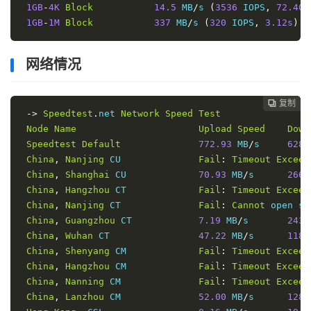
1GB
-
4K
Block
14.5
 MB
/
s 
(
3536
 IOPS
,
72.40s
1GB
-
1M
Block
337
 MB
/
s 
(
320
 IOPS
,
3.12s
)
网络情况
复制
复制
复制
复制
复制
复制
复制
复制
复制
复制
复制
复制












->
Speedtest
.
net 
Network
Speed
Test
Node
Name
Upload
Speed
Down
Speedtest
Default
772.93
 MB
/
s     
628.
China
,
Nanjing
 CU              
Fail
:
Timeout
Exceed
China
,
Shanghai
 CU             
70.93
 MB
/
s      
266.
China
,
Hangzhou
 CT             
Fail
:
Timeout
Exceed
China
,
Nanjing
 CT              
Fail
:
Cannot
 open so
China
,
Guangzhou
 CT            
7.19
 MB
/
s       
243.
China
,
Wuhan
 CT                
47.22
 MB
/
s      
118.
China
,
Shenyang
 CM             
Fail
:
Timeout
Exceed
China
,
Hangzhou
 CM             
Fail
:
Timeout
Exceed
China
,
Nanning
 CM              
Fail
:
Timeout
Exceed
China
,
Lanzhou
 CM              
52.00
 MB
/
s      
128.