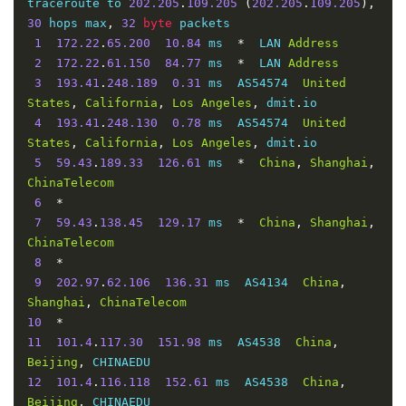
traceroute to 
202.205
.
109.205
(
202.205
.
109.205
),
30
 hops max
,
32
byte
 packets

1
172.22
.
65.200
10.84
 ms  
*
  LAN 
Address
2
172.22
.
61.150
84.77
 ms  
*
  LAN 
Address
3
193.41
.
248.189
0.31
 ms  AS54574  
United
States
,
California
,
Los
Angeles
,
 dmit
.
io

4
193.41
.
248.130
0.78
 ms  AS54574  
United
States
,
California
,
Los
Angeles
,
 dmit
.
io

5
59.43
.
189.33
126.61
 ms  
*
China
,
Shanghai
,
ChinaTelecom
6
*
7
59.43
.
138.45
129.17
 ms  
*
China
,
Shanghai
,
ChinaTelecom
8
*
9
202.97
.
62.106
136.31
 ms  AS4134  
China
,
Shanghai
,
ChinaTelecom
10
*
11
101.4
.
117.30
151.98
 ms  AS4538  
China
,
Beijing
,
12
101.4
.
116.118
152.61
 ms  AS4538  
China
,
Beijing
,