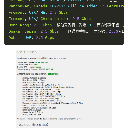
Vancouver
,
Canada
(
CN2GIA will be added 
in
February
Fremont
,
 USA
/
 HE
:
2.5
Gbps
Fremont
,
 USA
/
China
Unicom
:
2.5
Gbps
Hong
Kong
:
2.5
Gbps
移动真香机，香港
CMI
，南方移动不错，其
Osaka
,
Japan
:
2.5
Gbps
联通真香机，日本软银，
2.5G
大口
Dubai
,
 UAE
:
2.5
Gbps