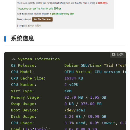
系统信息
复制
复制
复制
复制
复制
复制
复制
复制
复制
复制
复制
复制
复制
复制














->
System
Information
 OS 
Release
:
Debian
 GNU
/
Linux
"Sid (Testi
 CPU 
Model
:
             QEMU 
Virtual
 CPU version 
(
cp
 CPU 
Cache
Size
:
16384
 KB

 CPU 
Number
:
2
 vCPU

Virt
Type
:
             KVM

Memory
Usage
:
92.79
 MB 
/
1.95
 GB

Swap
Usage
:
0
 KB 
/
975.00
 MB

Boot
Device
:
/dev/
sda1

Disk
Usage
:
1.21
 GB 
/
39.99
 GB

 CPU 
Usage
:
3.1
%
 used
,
0.0
%
 iowait
,
0.0
%
Load
(
1
/
5
/
15min
):
3.07
0.88
0.30