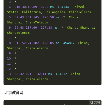
3
*
4
218.30
.
49.89
0.90
 ms  AS4134  
United
States
,
California
,
Los
Angeles
,
ChinaTelecom
5
59.43
.
181.145
126.58
 ms  
*
China
,
Shanghai
,
ChinaTelecom
6
59.43
.
187.69
127.33
 ms  
*
China
,
Shanghai
,
ChinaTelecom
7
*
8
61.152
.
24.182
128.05
 ms  AS4812  
China
,
Shanghai
,
ChinaTelecom
9
*
10
*
11
*
12
*
13
58.32
.
0.1
132.41
 ms  AS4812  
China
,
Shanghai
,
ChinaTelecom
北京教育网
复制
复制
复制
复制
复制
复制
复制






