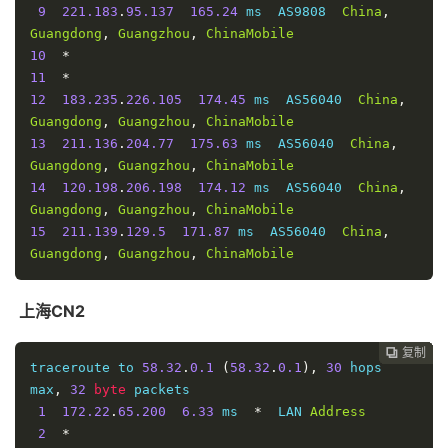
9
221.183
.
95.137
165.24
 ms  AS9808  
China
,
Guangdong
,
Guangzhou
,
ChinaMobile
10
*
11
*
12
183.235
.
226.105
174.45
 ms  AS56040  
China
,
Guangdong
,
Guangzhou
,
ChinaMobile
13
211.136
.
204.77
175.63
 ms  AS56040  
China
,
Guangdong
,
Guangzhou
,
ChinaMobile
14
120.198
.
206.198
174.12
 ms  AS56040  
China
,
Guangdong
,
Guangzhou
,
ChinaMobile
15
211.139
.
129.5
171.87
 ms  AS56040  
China
,
Guangdong
,
Guangzhou
,
ChinaMobile
上海CN2
复制
复制
复制
复制
复制
复制
复制
复制








traceroute to 
58.32
.
0.1
(
58.32
.
0.1
),
30
 hops 
max
,
32
byte
 packets

1
172.22
.
65.200
6.33
 ms  
*
  LAN 
Address
2
*