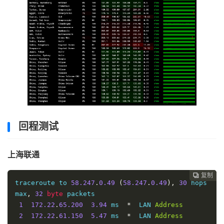
回程测试
上海联通
复制
复制
复制
复制
复制
复制
复制
复制
复制
复制
复制











traceroute to 
58.247
.
0.49
(
58.247
.
0.49
),
30
 hops 
max
,
32
byte
 packets

1
172.22
.
65.200
3.94
 ms  
*
  LAN 
Address
2
172.22
.
61.150
5.47
 ms  
*
  LAN 
Address