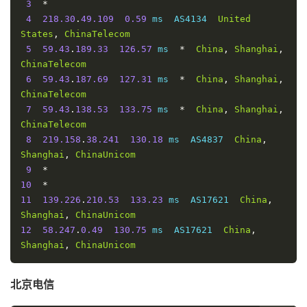
3
*
4
218.30
.
49.109
0.59
 ms  AS4134  
United
States
,
ChinaTelecom
5
59.43
.
189.33
126.57
 ms  
*
China
,
Shanghai
,
ChinaTelecom
6
59.43
.
187.69
127.31
 ms  
*
China
,
Shanghai
,
ChinaTelecom
7
59.43
.
138.53
133.75
 ms  
*
China
,
Shanghai
,
ChinaTelecom
8
219.158
.
38.241
130.18
 ms  AS4837  
China
,
Shanghai
,
ChinaUnicom
9
*
10
*
11
139.226
.
210.53
133.23
 ms  AS17621  
China
,
Shanghai
,
ChinaUnicom
12
58.247
.
0.49
130.75
 ms  AS17621  
China
,
Shanghai
,
ChinaUnicom
北京电信