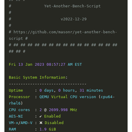
#              Yet-Another-Bench-Script              
#
#                     v2022-12-29                    
#
# https://github.com/masonr/yet-another-bench-
script #
# ## ## ## ## ## ## ## ## ## ## ## ## ## ## ## 
## ## #
Fri
13
Jan
2023
08
:
57
:
27
 AM EST

Basic
System
Information
:
---------------------------------
Uptime
:
0
 days
,
0
 hours
,
31
Processor
:
 QEMU 
Virtual
 CPU version 
(
cpu64
-
rhel6
)
CPU cores  
:
2
@
2699.998
MHz
AES
-
NI     
:
✔
Enabled
VM
-
x
/
AMD
-
V 
:
❌
Disabled
RAM        
:
1.9
GiB