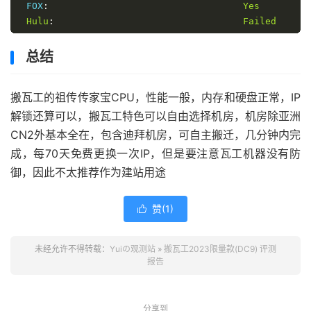
 FOX
:
Yes
·
 https
:
//www.speedtest.net/result/c/2d50452b-
Hulu
:
Failed
7caf-4ddb-bd91-38fe32362f80
 NFL
+:
Yes
·
 https
:
//paste.ubuntu.com/p/ZBD4qbMXmB/
 ESPN
+:[
Sponsored
by
Jam
]
No
总结
------------------------------------------------
Epix
:
No
----------------------
Starz
:
No
搬瓦工的祖传传家宝CPU，性能一般，内存和硬盘正常，IP
Philo
:
Yes
 FXNOW
:
Yes
解锁还算可以，搬瓦工特色可以自由选择机房，机房除亚洲
 TLC GO
:
Yes
CN2外基本全在，包含迪拜机房，可自主搬迁，几分钟内完
 HBO 
Max
:
Yes
成，每70天免费更换一次IP，但是要注意瓦工机器没有防
Shudder
:
Yes
御，因此不太推荐作为建站用途
BritBox
:
Yes
Crackle
:
Yes
 CW TV
:
Yes
赞(
1
)

 A
&
E TV
:
Yes
 NBA TV
:
Yes
未经允许不得转载：
Yuiの观测站
»
搬瓦工2023限量款(DC9) 评测
 NBC TV
:
Yes
报告
Fubo
 TV
:
Yes
Tubi
 TV
:
Yes
Sling
 TV
:
Yes
分享到