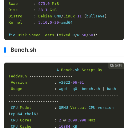
Swap
:
975.0
MiB
Disk
:
38.1
GiB
Distro
:
Debian
 GNU
/
Linux
11
(
bullseye
)
Kernel
:
5.10
.
0
-
20
-
amd64

fio 
Disk
Speed
Tests
(
Mixed
 R
/
W 
50
/
50
):
---------------------------------
Block
Size
|
4k
(
IOPS
)
|
64k
Bench.sh
(
IOPS
)
------
|
---
----
|
----
复制
复制
复制
复制
复制





----
--------------------
 A 
Bench
.
sh 
Script
By
Read
|
38.99
 MB
/
s    
(
9.7k
)
|
458.49
 MB
/
s   
Teddysun
-------------------
(
7.1k
)
Version
:
 v2022
-
06
-
01
Write
|
39.08
 MB
/
s    
(
9.7k
)
|
460.90
 MB
/
s   
Usage
:
 wget 
-
qO
-
 bench
.
sh 
|
(
7.2k
)
------------------------------------------------
Total
|
78.07
 MB
/
s   
(
19.5k
)
|
919.39
 MB
/
s  
----------------------
(
14.3k
)
 CPU 
Model
:
 QEMU 
Virtual
 CPU version 
|
|
(
cpu64
-
rhel6
)
Block
Size
|
512k
(
IOPS
)
|
1m
 CPU 
Cores
:
2
@
2699.998
MHz
(
IOPS
)
 CPU 
Cache
:
16384
 KB
