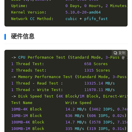
Uptime
:
0
Days
,
0
Hours
,
2
Minutes
,
Kernel
Version
:
5.10
.
0
-
20
-
amd64

Network
 CC 
Method
:
     cubic 
+
 pfifo_fast
硬件信息
复制
复制
复制
复制
复制
复制
复制
复制
复制
复制
复制
复制
复制













->
 CPU 
Performance
Test
(
Standard
Mode
,
3
-
Pass
@
30
1
Thread
Test
:
658
Scores
2
Threads
Test
:
1315
Scores
->
Memory
Performance
Test
(
Standard
Mode
,
3
-
Pass
@
1
Thread
-
Read
Test
:
13325.14
 MB
/
s

1
Thread
-
Write
Test
:
11970.11
 MB
/
s

->
Disk
Speed
Test
(
4K
Block
/
1M
Block
,
Direct
-
Write
Test
Name
Write
Speed
10MB
-
4K
Block
14.2
 MB
/
s 
(
3462
 IOPS
,
0.74s
)
10MB
-
1M
Block
636
 MB
/
s 
(
606
 IOPS
,
0.02s
)
100MB
-
4K
Block
14.7
 MB
/
s 
(
3578
 IOPS
,
7.15s
)
100MB
-
1M
Block
335
 MB
/
s 
(
319
 IOPS
,
0.31s
)