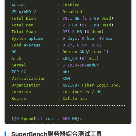
------
|
---
----
|
----
 AES
-
NI             
:
Enabled
----
 VM
-
x
/
AMD
-
V         
:
Disabled
Read
|
990.72
 MB
/
s   
(
1.9k
)
|
1.19
 GB
/
s     
Total
Disk
:
38.1
 GB 
(
1.2
 GB 
Used
)
(
1.1k
)
Total
Mem
:
2.0
 GB 
(
51.3
 MB 
Used
)
Write
|
1.04
 GB
/
s     
(
2.0k
)
|
1.27
 GB
/
s     
Total
Swap
:
975.0
 MB 
(
0
Used
)
(
1.2k
)
System
 uptime      
:
0
 days
,
0
 hour 
40
 min

Total
|
2.03
 GB
/
s     
(
3.9k
)
|
2.46
 GB
/
s     
Load
 average       
:
0.27
,
0.54
,
0.42
(
2.4k
)
 OS                 
:
Debian
 GNU
/
Linux
11
Arch
:
 x86_64 
(
64
Bit
)
iperf3 
Network
Speed
Tests
(
IPv4
):
Kernel
:
5.10
.
0
-
20
-
amd64

---------------------------------
 TCP CC             
:
 bbr

Provider
|
Location
(
Link
)
|
Virtualization
:
 KVM

Send
Speed
|
Recv
Speed
|
Ping
Organization
:
 AS21887 
Fiber
Logic
Inc
.
-----
|
-----
|
--
Location
:
Los
Angeles
/
 US

--
|
----
|
----
Region
:
California
Clouvider
|
London
,
 UK 
(
10G
)
|
------------------------------------------------
1.39
Gbits
/
sec  
|
1.43
Gbits
/
sec  
|
125
----------------------
Scaleway
|
Paris
,
 FR 
(
10G
)
|
 I
/
O 
Speed
(
1st
 run
)
:
690
 MB
/
s

1.40
Gbits
/
sec  
|
1.26
Gbits
/
sec  
|
143
 I
/
O 
Speed
(
2nd
 run
)
:
732
 MB
/
s

NovoServe
|
North
Holland
,
 NL 
(
40G
)
|
 I
/
O 
Speed
(
3rd
 run
)
:
710
 MB
/
s

SuperBench服务器综合测试工具
1.28
Gbits
/
sec  
|
1.31
Gbits
/
sec  
|
134