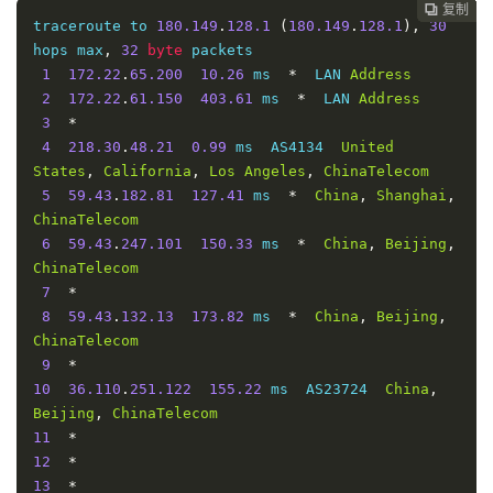
复制
复制
复制
复制
复制
复制
复制
复制
复制
复制










traceroute to 
180.149
.
128.1
(
180.149
.
128.1
),
30
hops max
,
32
byte
 packets

1
172.22
.
65.200
10.26
 ms  
*
  LAN 
Address
2
172.22
.
61.150
403.61
 ms  
*
  LAN 
Address
3
*
4
218.30
.
48.21
0.99
 ms  AS4134  
United
States
,
California
,
Los
Angeles
,
ChinaTelecom
5
59.43
.
182.81
127.41
 ms  
*
China
,
Shanghai
,
ChinaTelecom
6
59.43
.
247.101
150.33
 ms  
*
China
,
Beijing
,
ChinaTelecom
7
*
8
59.43
.
132.13
173.82
 ms  
*
China
,
Beijing
,
ChinaTelecom
9
*
10
36.110
.
251.122
155.22
 ms  AS23724  
China
,
Beijing
,
ChinaTelecom
11
*
12
*
13
*