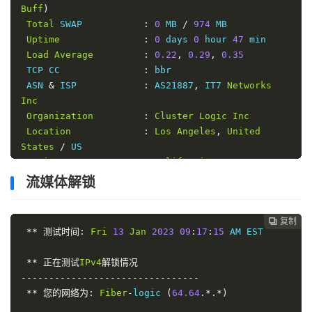
153.20
 ms   

Buff
)
Hongkong
,
 CN     
336.83
Mbps
1400.71
Mbps
Total
 SWAP           
:
0
 MB 
/
974
 MB

172.46
 ms   

Uptime
:
0
 days 
0
 hour 
47
 min

Seoul
,
 KR        
369.13
Mbps
3.24
Mbps
Load
Average
:
0.22
,
0.29
,
0.35
176.04
 ms   

 TCP CC               
:
 bbr

Singapore
,
 SG    
311.10
Mbps
1624.83
Mbps
 ASN 
&
 ISP            
:
 AS21887
,
 IT7 
Networks
176.44
 ms   

Inc
Tokyo
,
 JP        
761.91
Mbps
2879.92
Mbps
Organization
:
Cluster
Logic
Inc
107.89
Location
:
Los
Angeles
,
United
------------------------------------------------
States
/
 US

----------------------
Region
:
California
Finished
in
:
6
 min 
11
 sec

------------------------------------------------
流媒体解锁
Timestamp
:
2023
-
01
-
13
09
:
12
:
27
----------------------
------------------------------------------------
 I
/
O 
Speed
(
1.0GB
)
:
501
 MB
/
s

----------------------
复制
复制
复制



 I
/
O 
Speed
(
1.0GB
)
:
712
 MB
/
s

**
测试时间:
Fri
13
Jan
2023
09
:
17
:
15
 AM EST

 I
/
O 
Speed
(
1.0GB
)
:
677
 MB
/
s

Average
 I
/
O 
Speed
:
630.0
 MB
/
**
正在测试
IPv4
解锁情况
------------------------------------------------
--------------------------------
----------------------
**
您的网络为:
Fiber
-
logic 
(
64.64
.*.*)
Node
Name
Upload
Speed
Download