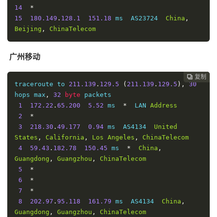
14
*
15
180.149
.
128.1
151.18
 ms  AS23724  
China
,
Beijing
,
ChinaTelecom
广州移动
复制
复制
复制
复制
复制
复制
复制
复制
复制









traceroute to 
211.139
.
129.5
(
211.139
.
129.5
),
30
hops max
,
32
byte
 packets

1
172.22
.
65.200
5.52
 ms  
*
  LAN 
Address
2
*
3
218.30
.
49.177
0.94
 ms  AS4134  
United
States
,
California
,
Los
Angeles
,
ChinaTelecom
4
59.43
.
182.78
150.45
 ms  
*
China
,
Guangdong
,
Guangzhou
,
ChinaTelecom
5
*
6
*
7
*
8
202.97
.
95.118
161.79
 ms  AS4134  
China
,
Guangdong
,
Guangzhou
,
ChinaTelecom